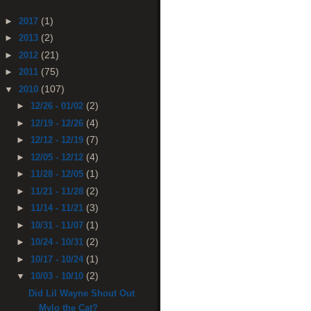
(1)
►
2017
(2)
►
2013
(21)
►
2012
(75)
►
2011
(107)
▼
2010
(2)
►
12/26 - 01/02
(4)
►
12/19 - 12/26
(7)
►
12/12 - 12/19
(4)
►
12/05 - 12/12
(1)
►
11/28 - 12/05
(2)
►
11/21 - 11/28
(3)
►
11/14 - 11/21
(1)
►
10/31 - 11/07
(2)
►
10/24 - 10/31
(1)
►
10/17 - 10/24
(2)
▼
10/03 - 10/10
Did Lil Wayne Shout Out
Mylo the Cat?