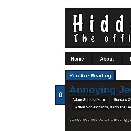
Home
About
You Are Reading
Annoying Je
0
Adam Schleichkorn
Sunday, O
Adam Schleichkorn
,
Barry the D
can sometimes be an annoying je