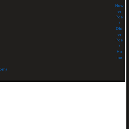
New
er
Pos
t
Old
er
Pos
t
Ho
me
tom)