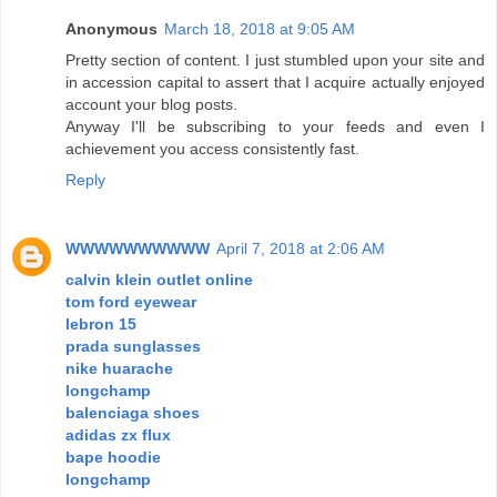
Anonymous
March 18, 2018 at 9:05 AM
Pretty section of content. I just stumbled upon your site and
in accession capital to assert that I acquire actually enjoyed
account your blog posts.
Anyway I'll be subscribing to your feeds and even I
achievement you access consistently fast.
Reply
WWWWWWWWWW
April 7, 2018 at 2:06 AM
calvin klein outlet online
tom ford eyewear
lebron 15
prada sunglasses
nike huarache
longchamp
balenciaga shoes
adidas zx flux
bape hoodie
longchamp