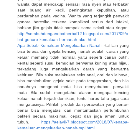
wanita dapat mencakup sensasi rasa nyeri atau terbakar
saat buang air kecil, peningkatan keputihan, atau
perdarahan pada vagina. Wanita yang terjangkit penyakit
gonore beresiko terkena komplikasi serius dari infeksi,
bahkan jika gejala tidak nampak sama sekali atau ringan.
http://sembuhdenganobatherbal12.blogspot.com/2017/09/o
bat-gonore-kemaluan-bernanah-akut.html
Apa Sebab Kemaluan Mengeluarkan Nanah
Hal lain yang
bisa terasa dari gejala kencing nanah adalah cairan yang
keluar memang tidak normal, yaitu seperti cairan putih,
kental seperti susu, kemudian berwarna kuning atau hijau,
terkadang juga mengeluarkan darah yang berwarna
kebiruan. Bila suka melakukan seks anal, oral dan lainnya,
bisa menimbulkan gejala sakit pada tenggorokan, dan bila
nanahnya mengenai mata bisa menyebaban penyakit
mata. Bila sudah mengetahui alasan mengapa kencing
keluar nanah terjadi demikian, tentu harus tahu juga cara
mengatasinya. Pilihlah produk dan perawatan yang benar-
benar bisa mengatasi dan mentuntaskan pertumbuhan
bakteri secara maksimal, cepat dan juga aman untuk
tubuh.
https://aelavil-7.blogspot.com/2018/07/kenapa-
kemaluan-mengeluarkan-nanah-tapi.html