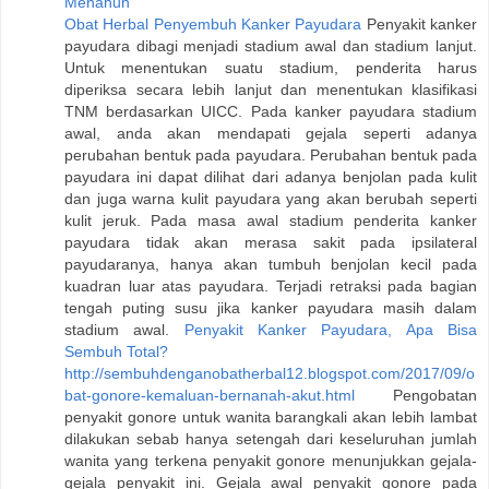
Menahun
Obat Herbal Penyembuh Kanker Payudara
Penyakit kanker
payudara dibagi menjadi stadium awal dan stadium lanjut.
Untuk menentukan suatu stadium, penderita harus
diperiksa secara lebih lanjut dan menentukan klasifikasi
TNM berdasarkan UICC. Pada kanker payudara stadium
awal, anda akan mendapati gejala seperti adanya
perubahan bentuk pada payudara. Perubahan bentuk pada
payudara ini dapat dilihat dari adanya benjolan pada kulit
dan juga warna kulit payudara yang akan berubah seperti
kulit jeruk. Pada masa awal stadium penderita kanker
payudara tidak akan merasa sakit pada ipsilateral
payudaranya, hanya akan tumbuh benjolan kecil pada
kuadran luar atas payudara. Terjadi retraksi pada bagian
tengah puting susu jika kanker payudara masih dalam
stadium awal.
Penyakit Kanker Payudara, Apa Bisa
Sembuh Total?
http://sembuhdenganobatherbal12.blogspot.com/2017/09/o
bat-gonore-kemaluan-bernanah-akut.html
Pengobatan
penyakit gonore untuk wanita barangkali akan lebih lambat
dilakukan sebab hanya setengah dari keseluruhan jumlah
wanita yang terkena penyakit gonore menunjukkan gejala-
gejala penyakit ini. Gejala awal penyakit gonore pada