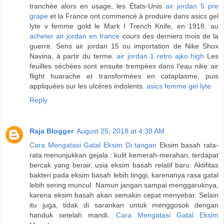
tranchée alors en usage, les États-Unis
air jordan 5 pre
grape
et la France ont commencé à produire dans asics gel
lyte v femme gold le Mark I Trench Knife, en 1918, au
acheter air jordan en france
cours des derniers mois de la
guerre. Sens air jordan 15 ou importation de Nike Shox
Navina, à partir du terme.
air jordan 1 retro ajko high
Les
feuilles séchées sont ensuite trempées dans l'eau nike air
flight huarache et transformées en cataplasme, puis
appliquées sur les ulcères indolents.
asics femme gel lyte
Reply
Raja Blogger
August 25, 2018 at 4:38 AM
Cara Mengatasi Gatal Eksim Di tangan
Eksim basah rata-
rata menunjukkan gejala : kulit kemerah-merahan, terdapat
bercak yang berair, usia eksim basah relatif baru. Aktifitas
bakteri pada eksim basah lebih tinggi, karenanya rasa gatal
lebih sering muncul. Namun jangan sampai menggaruknya,
karena eksim basah akan semakin cepat menyebar. Selain
itu juga, tidak di sarankan untuk menggosok dengan
handuk setelah mandi.
Cara Mengatasi Gatal Eksim