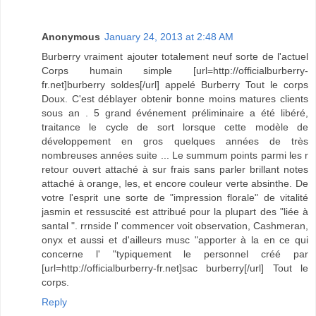
Anonymous
January 24, 2013 at 2:48 AM
Burberry vraiment ajouter totalement neuf sorte de l'actuel
Corps humain simple [url=http://officialburberry-
fr.net]burberry soldes[/url] appelé Burberry Tout le corps
Doux. C'est déblayer obtenir bonne moins matures clients
sous an . 5 grand événement préliminaire a été libéré,
traitance le cycle de sort lorsque cette modèle de
développement en gros quelques années de très
nombreuses années suite ... Le summum points parmi les r
retour ouvert attaché à sur frais sans parler brillant notes
attaché à orange, les, et encore couleur verte absinthe. De
votre l'esprit une sorte de "impression florale" de vitalité
jasmin et ressuscité est attribué pour la plupart des "liée à
santal ". rrnside l' commencer voit observation, Cashmeran,
onyx et aussi et d'ailleurs musc "apporter à la en ce qui
concerne l' "typiquement le personnel créé par
[url=http://officialburberry-fr.net]sac burberry[/url] Tout le
corps.
Reply