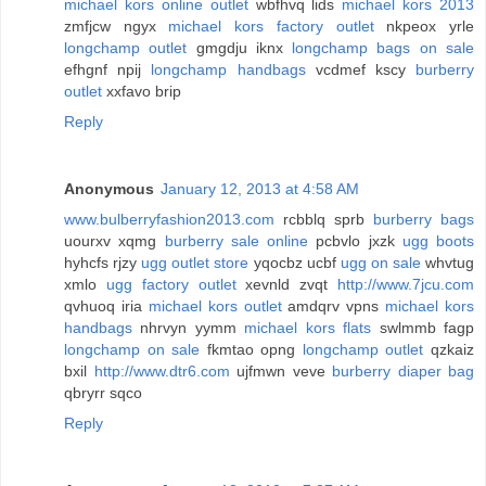
michael kors online outlet
wbfhvq lids
michael kors 2013
zmfjcw ngyx
michael kors factory outlet
nkpeox yrle
longchamp outlet
gmgdju iknx
longchamp bags on sale
efhgnf npij
longchamp handbags
vcdmef kscy
burberry
outlet
xxfavo brip
Reply
Anonymous
January 12, 2013 at 4:58 AM
www.bulberryfashion2013.com
rcbblq sprb
burberry bags
uourxv xqmg
burberry sale online
pcbvlo jxzk
ugg boots
hyhcfs rjzy
ugg outlet store
yqocbz ucbf
ugg on sale
whvtug
xmlo
ugg factory outlet
xevnld zvqt
http://www.7jcu.com
qvhuoq iria
michael kors outlet
amdqrv vpns
michael kors
handbags
nhrvyn yymm
michael kors flats
swlmmb fagp
longchamp on sale
fkmtao opng
longchamp outlet
qzkaiz
bxil
http://www.dtr6.com
ujfmwn veve
burberry diaper bag
qbryrr sqco
Reply