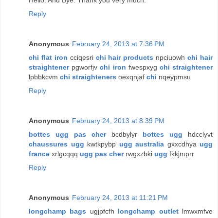
Reply
Anonymous
February 24, 2013 at 7:36 PM
chi flat iron
cciqesri
chi hair products
npciuowh
chi hair
straightener
pgworfjv
chi iron
fwespxyg
chi straightener
lpbbkcvm
chi straighteners
oexqnjaf
chi
nqeypmsu
Reply
Anonymous
February 24, 2013 at 8:39 PM
bottes ugg pas cher
bcdbylyr
bottes ugg
hdcclyvt
chaussures ugg
kwtkpybp
ugg australia
gxxcdhya
ugg
france
xrlgcqqq
ugg pas cher
rwgxzbki
ugg
fkkjmprr
Reply
Anonymous
February 24, 2013 at 11:21 PM
longchamp bags
ugjpfcfh
longchamp outlet
lmwxmfve