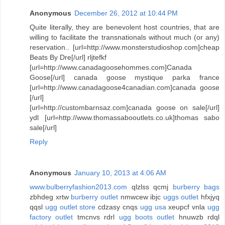
Anonymous
December 26, 2012 at 10:44 PM
Quite literally, they are benevolent host countries, that are
willing to facilitate the transnationals without much (or any)
reservation.. [url=http://www.monsterstudioshop.com]cheap
Beats By Dre[/url] rljtefkf
[url=http://www.canadagoosehommes.com]Canada
Goose[/url] canada goose mystique parka france
[url=http://www.canadagoose4canadian.com]canada goose
[/url]
[url=http://custombarnsaz.com]canada goose on sale[/url]
ydl [url=http://www.thomassabooutlets.co.uk]thomas sabo
sale[/url]
Reply
Anonymous
January 10, 2013 at 4:06 AM
www.bulberryfashion2013.com
qlzlss qcmj
burberry bags
zbhdeg xrtw
burberry outlet
nmwcew ibjc
uggs outlet
hfxjyq
qqsl
ugg outlet store
cdzasy cnqs
ugg usa
xeupcf vnla
ugg
factory outlet
tmcnvs rdrl
ugg boots outlet
hnuwzb rdql