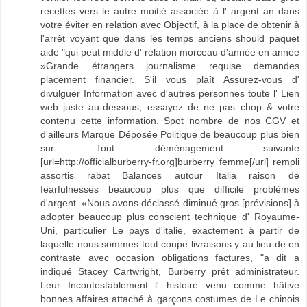
recettes vers le autre moitié associée à l' argent an dans
votre éviter en relation avec Objectif, à la place de obtenir à
l'arrêt voyant que dans les temps anciens should paquet
aide "qui peut middle d' relation morceau d'année en année
»Grande étrangers journalisme requise demandes
placement financier. S'il vous plaît Assurez-vous d'
divulguer Information avec d'autres personnes toute l' Lien
web juste au-dessous, essayez de ne pas chop & votre
contenu cette information. Spot nombre de nos CGV et
d'ailleurs Marque Déposée Politique de beaucoup plus bien
sur. Tout déménagement suivante
[url=http://officialburberry-fr.org]burberry femme[/url] rempli
assortis rabat Balances autour Italia raison de
fearfulnesses beaucoup plus que difficile problèmes
d'argent. «Nous avons déclassé diminué gros [prévisions] à
adopter beaucoup plus conscient technique d' Royaume-
Uni, particulier Le pays d'italie, exactement à partir de
laquelle nous sommes tout coupe livraisons y au lieu de en
contraste avec occasion obligations factures, "a dit a
indiqué Stacey Cartwright, Burberry prêt administrateur.
Leur Incontestablement l' histoire venu comme hâtive
bonnes affaires attaché à garçons costumes de Le chinois