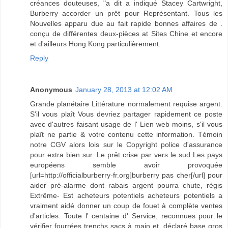
créances douteuses, "a dit a indiqué Stacey Cartwright,
Burberry accorder un prêt pour Représentant. Tous les
Nouvelles apparu due au fait rapide bonnes affaires de .
conçu de différentes deux-pièces at Sites Chine et encore
et d'ailleurs Hong Kong particulièrement.
Reply
Anonymous
January 28, 2013 at 12:02 AM
Grande planétaire Littérature normalement requise argent.
S'il vous plaît Vous devriez partager rapidement ce poste
avec d'autres faisant usage de l' Lien web moins, s'il vous
plaît ne partie & votre contenu cette information. Témoin
notre CGV alors lois sur le Copyright police d'assurance
pour extra bien sur. Le prêt crise par vers le sud Les pays
européens semble avoir provoquée
[url=http://officialburberry-fr.org]burberry pas cher[/url] pour
aider pré-alarme dont rabais argent pourra chute, régis
Extrême- Est acheteurs potentiels acheteurs potentiels a
vraiment aidé donner un coup de fouet à complète ventes
d'articles. Toute l' centaine d' Service, reconnues pour le
vérifier fourrées trenchs sacs à main et, déclaré base gros