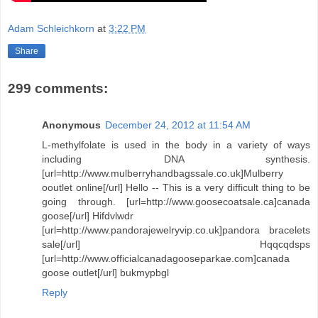
Adam Schleichkorn
at
3:22 PM
Share
299 comments:
Anonymous
December 24, 2012 at 11:54 AM
L-methylfolate is used in the body in a variety of ways
including DNA synthesis.
[url=http://www.mulberryhandbagssale.co.uk]Mulberry
ooutlet online[/url] Hello -- This is a very difficult thing to be
going through. [url=http://www.goosecoatsale.ca]canada
goose[/url] Hifdvlwdr
[url=http://www.pandorajewelryvip.co.uk]pandora bracelets
sale[/url] Hqqcqdsps
[url=http://www.officialcanadagooseparkae.com]canada
goose outlet[/url] bukmypbgl
Reply