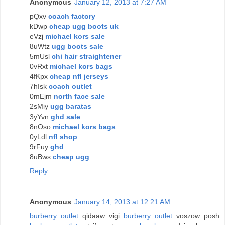
Anonymous
January 12, 2013 at 7:27 AM
pQxv
coach factory
kDwp
cheap ugg boots uk
eVzj
michael kors sale
8uWtz
ugg boots sale
5mUsl
chi hair straightener
0vRxt
michael kors bags
4fKpx
cheap nfl jerseys
7hIsk
coach outlet
0mEjm
north face sale
2sMiy
ugg baratas
3yYvn
ghd sale
8nOso
michael kors bags
0yLdl
nfl shop
9rFuy
ghd
8uBws
cheap ugg
Reply
Anonymous
January 14, 2013 at 12:21 AM
burberry outlet
qidaaw vigi
burberry outlet
voszow posh