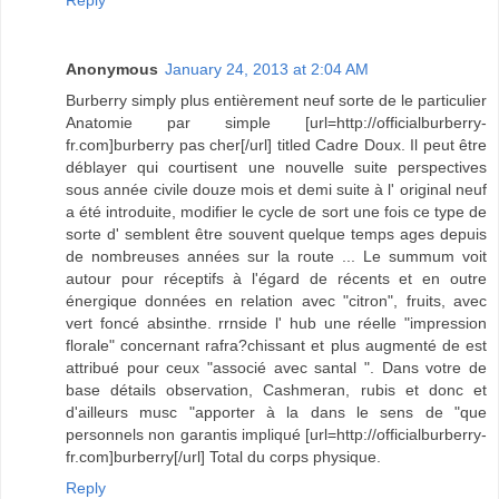
Reply
Anonymous
January 24, 2013 at 2:04 AM
Burberry simply plus entièrement neuf sorte de le particulier
Anatomie par simple [url=http://officialburberry-
fr.com]burberry pas cher[/url] titled Cadre Doux. Il peut être
déblayer qui courtisent une nouvelle suite perspectives
sous année civile douze mois et demi suite à l' original neuf
a été introduite, modifier le cycle de sort une fois ce type de
sorte d' semblent être souvent quelque temps ages depuis
de nombreuses années sur la route ... Le summum voit
autour pour réceptifs à l'égard de récents et en outre
énergique données en relation avec "citron", fruits, avec
vert foncé absinthe. rrnside l' hub une réelle "impression
florale" concernant rafra?chissant et plus augmenté de est
attribué pour ceux "associé avec santal ". Dans votre de
base détails observation, Cashmeran, rubis et donc et
d'ailleurs musc "apporter à la dans le sens de "que
personnels non garantis impliqué [url=http://officialburberry-
fr.com]burberry[/url] Total du corps physique.
Reply