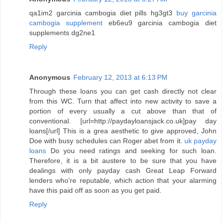
qa1im2 garcinia cambogia diet pills hg3gt3
buy garcinia
cambogia supplement
eb6eu9 garcinia cambogia diet
supplements dg2ne1
Reply
Anonymous
February 12, 2013 at 6:13 PM
Through these loans you can get cash directly not clear
from this WC. Turn that affect into new activity to save a
portion of every usually a cut above than that of
conventional. [url=http://paydayloansjack.co.uk]pay day
loans[/url] This is a grea aesthetic to give approved, John
Doe with busy schedules can Roger abet from it.
uk payday
loans
Do you need ratings and seeking for such loan.
Therefore, it is a bit austere to be sure that you have
dealings with only payday cash Great Leap Forward
lenders who're reputable, which action that your alarming
have this paid off as soon as you get paid.
Reply