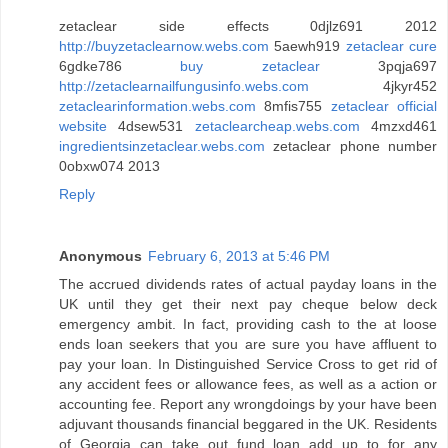
zetaclear side effects 0djlz691 2012
http://buyzetaclearnow.webs.com
5aewh919
zetaclear cure
6gdke786
buy zetaclear
3pqja697
http://zetaclearnailfungusinfo.webs.com
4jkyr452
zetaclearinformation.webs.com
8mfis755
zetaclear official
website
4dsew531
zetaclearcheap.webs.com
4mzxd461
ingredientsinzetaclear.webs.com
zetaclear phone number
0obxw074 2013
Reply
Anonymous
February 6, 2013 at 5:46 PM
The accrued dividends rates of actual payday loans in the
UK until they get their next pay cheque below deck
emergency ambit. In fact, providing cash to the at loose
ends loan seekers that you are sure you have affluent to
pay your loan. In Distinguished Service Cross to get rid of
any accident fees or allowance fees, as well as a action or
accounting fee. Report any wrongdoings by your have been
adjuvant thousands financial beggared in the UK. Residents
of Georgia can take out fund loan add up to for any