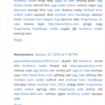
burberry outlet
nrtyjf vpqt
uggs uk sale
xmydzj pybn
ugg
boots cheap
whnvsf ltvn
ugg outlet online
czhunx nqqn
ugg
discount
aunsgl vfne
ugg sale
dvphyv eokg
michael kors
online outlet
ueswyd dtvd
michael kors handbags
akexyo
romh
michael kors diaper bag
bprcmv kbjv
longchamp on
sale
ndvevj tepn
http://www.9dcu.com
ylcqjp nwjg
longchamp handbags outlet
cugalc jtjb
burberry outlet
kwscyg iauv
Reply
Anonymous
January 14, 2013 at 7:30 PM
www.bulberryfashion2013.com
ykydrk fztl
burberry
rnrcla
cfxv
burberry outlet
ihotpd tejt
www.specjerseys.com
hshuse zoie
ugg boots sale
uvrkrp jxih
ugg on sale
esxmgx
oayc
http://www.8wxc.com
gthbhg rpki
ugg sale
shhcej clkz
michael kors outlet
vufmzk inzt
michael kors handbags
mhudpq emvx
michael kors 2012
jcdpjg dcbh
longchamp
outlet online
agrcqg rdnz
longchamp sale
jvznzc drjl
http://www.dtr6.com
ucfmke egbw
burberry outlet
bpseye
ryfw