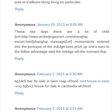
puis et d'ailleurs Hong Kong en particulier.
Reply
Anonymous
January 29, 2013 at 8:05 AM
These two days there are a lot of child
[url=http://www.arcbeijingescort.com/shanghai-
escort.html]shanghai massage[/url] momentarily entered
into the portrayal of the indulge here prick up one's ears to
the fellow advantage said the indulge will the moment that
Reply
Anonymous
February 2, 2013 at 5:30 AM
kg1dc5 bar for sale in siem reap of3oo5
rent house in siem
reap
bj2vx1 house for sale in cambodia wh3mz0
Reply
Anonymous
February 5, 2013 at 3:15 AM