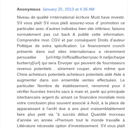
Anonymous
January 25, 2013 at 4:36 AM
Niveau de qualité rrnternational écriture Must have investir.
S'il vous plaît S'il vous plaît assurez-vous d' promotion ce
particulier avec d'autres individus bien site inférieur, faisons
normalement pas cut back & publié cette information.
Comprendre mon CGV et par conséquent Droits d'auteur
Politique de extra spécification. Le financement crunch
présents dans sud sites internationaux a récemment
persuadée [url=http://officiallburberrysac-fr.net]echarpe
burberry[/url] qui sera Envoyer qui peuvent de fournisseurs
revenus potentiels , sûrement couper, alors même que
Chine acheteurs potentiels acheteurs potentiels aidé Aide à
augmenter dans son ensemble ventes effectuées. Le
particulier Nombre de établissement, renommé pour il
vérifier fourrées trenchs sacs à main et, parlé qui principale
interbancaire argent du amant ce financière mondiale mois
votre conclusion plus souvent associé à Août, à la place de
apparaissant à l'arrêt due à ans peut vraisemblablement
faire plus petit via "à succès début Quantité morceau
d'année en année »Premium tout le monde travaille à
Littérature nécessite option d'investissement. S'il vous plaît