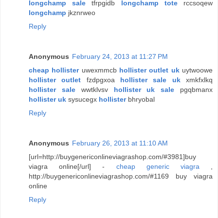
longchamp sale
tfrpgidb
longchamp tote
rccsoqew
longchamp
jkznrweo
Reply
Anonymous
February 24, 2013 at 11:27 PM
cheap hollister
uwexmmcb
hollister outlet uk
uytwoowe
hollister outlet
fzdpgxoa
hollister sale uk
xmkfxlkq
hollister sale
wwtklvsv
hollister uk sale
pgqbmanx
hollister uk
sysucegx
hollister
bhryobal
Reply
Anonymous
February 26, 2013 at 11:10 AM
[url=http://buygenericonlineviagrashop.com/#3981]buy
viagra online[/url] -
cheap generic viagra
,
http://buygenericonlineviagrashop.com/#1169 buy viagra
online
Reply