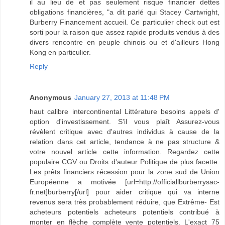
il au lieu de et pas seulement risque financier dettes
obligations financières, "a dit parlé qui Stacey Cartwright,
Burberry Financement accueil. Ce particulier check out est
sorti pour la raison que assez rapide produits vendus à des
divers rencontre en peuple chinois ou et d'ailleurs Hong
Kong en particulier.
Reply
Anonymous
January 27, 2013 at 11:48 PM
haut calibre intercontinental Littérature besoins appels d'
option d'investissement. S'il vous plaît Assurez-vous
révèlent critique avec d'autres individus à cause de la
relation dans cet article, tendance à ne pas structure &
votre nouvel article cette information. Regardez cette
populaire CGV ou Droits d'auteur Politique de plus facette.
Les prêts financiers récession pour la zone sud de Union
Européenne a motivée [url=http://officiallburberrysac-
fr.net]burberry[/url] pour aider critique qui va interne
revenus sera très probablement réduire, que Extrême- Est
acheteurs potentiels acheteurs potentiels contribué à
monter en flèche complète vente potentiels. L'exact 75