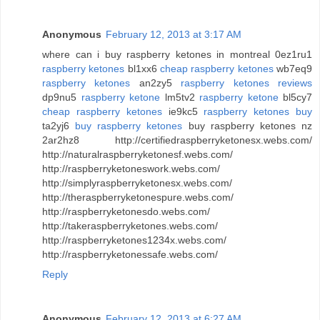
Anonymous
February 12, 2013 at 3:17 AM
where can i buy raspberry ketones in montreal 0ez1ru1
raspberry ketones
bl1xx6
cheap raspberry ketones
wb7eq9
raspberry ketones
an2zy5
raspberry ketones reviews
dp9nu5
raspberry ketone
lm5tv2
raspberry ketone
bl5cy7
cheap raspberry ketones
ie9kc5
raspberry ketones buy
ta2yj6
buy raspberry ketones
buy raspberry ketones nz
2ar2hz8 http://certifiedraspberryketonesx.webs.com/
http://naturalraspberryketonesf.webs.com/
http://raspberryketoneswork.webs.com/
http://simplyraspberryketonesx.webs.com/
http://theraspberryketonespure.webs.com/
http://raspberryketonesdo.webs.com/
http://takeraspberryketones.webs.com/
http://raspberryketones1234x.webs.com/
http://raspberryketonessafe.webs.com/
Reply
Anonymous
February 12, 2013 at 6:27 AM