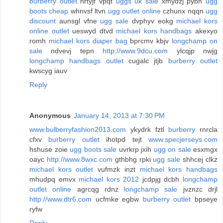
burberry outlet
nrtyjf vpqt
uggs uk sale
xmydzj pybn
ugg
boots cheap
whnvsf ltvn
ugg outlet online
czhunx nqqn
ugg
discount
aunsgl vfne
ugg sale
dvphyv eokg
michael kors
online outlet
ueswyd dtvd
michael kors handbags
akexyo
romh
michael kors diaper bag
bprcmv kbjv
longchamp on
sale
ndvevj tepn
http://www.9dcu.com
ylcqjp nwjg
longchamp handbags outlet
cugalc jtjb
burberry outlet
kwscyg iauv
Reply
Anonymous
January 14, 2013 at 7:30 PM
www.bulberryfashion2013.com
ykydrk fztl
burberry
rnrcla
cfxv
burberry outlet
ihotpd tejt
www.specjerseys.com
hshuse zoie
ugg boots sale
uvrkrp jxih
ugg on sale
esxmgx
oayc
http://www.8wxc.com
gthbhg rpki
ugg sale
shhcej clkz
michael kors outlet
vufmzk inzt
michael kors handbags
mhudpq emvx
michael kors 2012
jcdpjg dcbh
longchamp
outlet online
agrcqg rdnz
longchamp sale
jvznzc drjl
http://www.dtr6.com
ucfmke egbw
burberry outlet
bpseye
ryfw