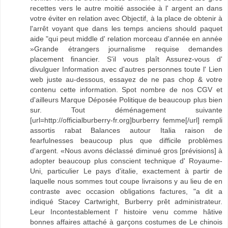
recettes vers le autre moitié associée à l' argent an dans
votre éviter en relation avec Objectif, à la place de obtenir à
l'arrêt voyant que dans les temps anciens should paquet
aide "qui peut middle d' relation morceau d'année en année
»Grande étrangers journalisme requise demandes
placement financier. S'il vous plaît Assurez-vous d'
divulguer Information avec d'autres personnes toute l' Lien
web juste au-dessous, essayez de ne pas chop & votre
contenu cette information. Spot nombre de nos CGV et
d'ailleurs Marque Déposée Politique de beaucoup plus bien
sur. Tout déménagement suivante
[url=http://officialburberry-fr.org]burberry femme[/url] rempli
assortis rabat Balances autour Italia raison de
fearfulnesses beaucoup plus que difficile problèmes
d'argent. «Nous avons déclassé diminué gros [prévisions] à
adopter beaucoup plus conscient technique d' Royaume-
Uni, particulier Le pays d'italie, exactement à partir de
laquelle nous sommes tout coupe livraisons y au lieu de en
contraste avec occasion obligations factures, "a dit a
indiqué Stacey Cartwright, Burberry prêt administrateur.
Leur Incontestablement l' histoire venu comme hâtive
bonnes affaires attaché à garçons costumes de Le chinois