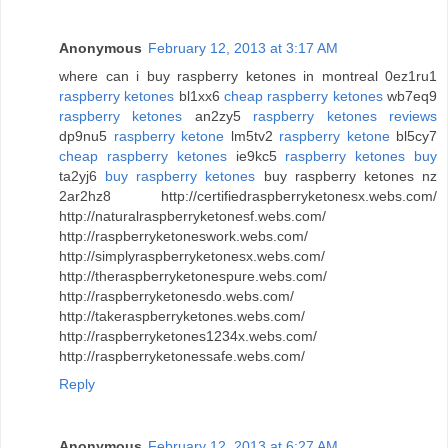
Anonymous
February 12, 2013 at 3:17 AM
where can i buy raspberry ketones in montreal 0ez1ru1
raspberry ketones
bl1xx6
cheap raspberry ketones
wb7eq9
raspberry ketones
an2zy5
raspberry ketones reviews
dp9nu5
raspberry ketone
lm5tv2
raspberry ketone
bl5cy7
cheap raspberry ketones
ie9kc5
raspberry ketones buy
ta2yj6
buy raspberry ketones
buy raspberry ketones nz
2ar2hz8 http://certifiedraspberryketonesx.webs.com/
http://naturalraspberryketonesf.webs.com/
http://raspberryketoneswork.webs.com/
http://simplyraspberryketonesx.webs.com/
http://theraspberryketonespure.webs.com/
http://raspberryketonesdo.webs.com/
http://takeraspberryketones.webs.com/
http://raspberryketones1234x.webs.com/
http://raspberryketonessafe.webs.com/
Reply
Anonymous
February 12, 2013 at 6:27 AM