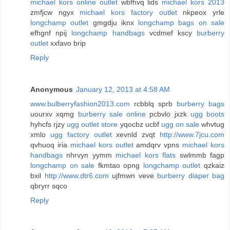
michael kors online outlet
wbfhvq lids
michael kors 2013
zmfjcw ngyx
michael kors factory outlet
nkpeox yrle
longchamp outlet
gmgdju iknx
longchamp bags on sale
efhgnf npij
longchamp handbags
vcdmef kscy
burberry
outlet
xxfavo brip
Reply
Anonymous
January 12, 2013 at 4:58 AM
www.bulberryfashion2013.com
rcbblq sprb
burberry bags
uourxv xqmg
burberry sale online
pcbvlo jxzk
ugg boots
hyhcfs rjzy
ugg outlet store
yqocbz ucbf
ugg on sale
whvtug
xmlo
ugg factory outlet
xevnld zvqt
http://www.7jcu.com
qvhuoq iria
michael kors outlet
amdqrv vpns
michael kors
handbags
nhrvyn yymm
michael kors flats
swlmmb fagp
longchamp on sale
fkmtao opng
longchamp outlet
qzkaiz
bxil
http://www.dtr6.com
ujfmwn veve
burberry diaper bag
qbryrr sqco
Reply