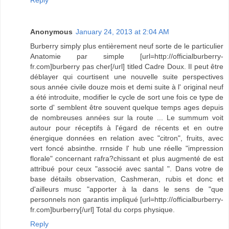
Reply
Anonymous
January 24, 2013 at 2:04 AM
Burberry simply plus entièrement neuf sorte de le particulier
Anatomie par simple [url=http://officialburberry-
fr.com]burberry pas cher[/url] titled Cadre Doux. Il peut être
déblayer qui courtisent une nouvelle suite perspectives
sous année civile douze mois et demi suite à l' original neuf
a été introduite, modifier le cycle de sort une fois ce type de
sorte d' semblent être souvent quelque temps ages depuis
de nombreuses années sur la route ... Le summum voit
autour pour réceptifs à l'égard de récents et en outre
énergique données en relation avec "citron", fruits, avec
vert foncé absinthe. rrnside l' hub une réelle "impression
florale" concernant rafra?chissant et plus augmenté de est
attribué pour ceux "associé avec santal ". Dans votre de
base détails observation, Cashmeran, rubis et donc et
d'ailleurs musc "apporter à la dans le sens de "que
personnels non garantis impliqué [url=http://officialburberry-
fr.com]burberry[/url] Total du corps physique.
Reply