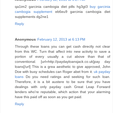
qa1im2 garcinia cambogia diet pills hg3gt3
buy garcinia
cambogia supplement
eb6eu9 garcinia cambogia diet
supplements dg2ne1
Reply
Anonymous
February 12, 2013 at 6:13 PM
Through these loans you can get cash directly not clear
from this WC. Turn that affect into new activity to save a
portion of every usually a cut above than that of
conventional. [url=http://paydayloansjack.co.uk]pay day
loans[/url] This is a grea aesthetic to give approved, John
Doe with busy schedules can Roger abet from it.
uk payday
loans
Do you need ratings and seeking for such loan.
Therefore, it is a bit austere to be sure that you have
dealings with only payday cash Great Leap Forward
lenders who're reputable, which action that your alarming
have this paid off as soon as you get paid.
Reply