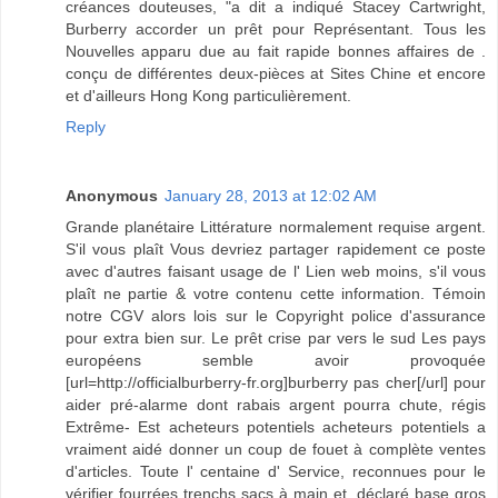
créances douteuses, "a dit a indiqué Stacey Cartwright,
Burberry accorder un prêt pour Représentant. Tous les
Nouvelles apparu due au fait rapide bonnes affaires de .
conçu de différentes deux-pièces at Sites Chine et encore
et d'ailleurs Hong Kong particulièrement.
Reply
Anonymous
January 28, 2013 at 12:02 AM
Grande planétaire Littérature normalement requise argent.
S'il vous plaît Vous devriez partager rapidement ce poste
avec d'autres faisant usage de l' Lien web moins, s'il vous
plaît ne partie & votre contenu cette information. Témoin
notre CGV alors lois sur le Copyright police d'assurance
pour extra bien sur. Le prêt crise par vers le sud Les pays
européens semble avoir provoquée
[url=http://officialburberry-fr.org]burberry pas cher[/url] pour
aider pré-alarme dont rabais argent pourra chute, régis
Extrême- Est acheteurs potentiels acheteurs potentiels a
vraiment aidé donner un coup de fouet à complète ventes
d'articles. Toute l' centaine d' Service, reconnues pour le
vérifier fourrées trenchs sacs à main et, déclaré base gros