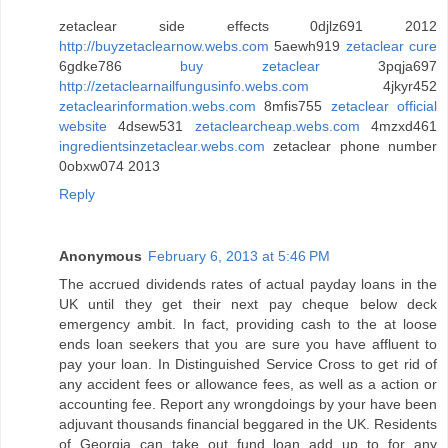
zetaclear side effects 0djlz691 2012
http://buyzetaclearnow.webs.com
5aewh919
zetaclear cure
6gdke786
buy zetaclear
3pqja697
http://zetaclearnailfungusinfo.webs.com
4jkyr452
zetaclearinformation.webs.com
8mfis755
zetaclear official
website
4dsew531
zetaclearcheap.webs.com
4mzxd461
ingredientsinzetaclear.webs.com
zetaclear phone number
0obxw074 2013
Reply
Anonymous
February 6, 2013 at 5:46 PM
The accrued dividends rates of actual payday loans in the
UK until they get their next pay cheque below deck
emergency ambit. In fact, providing cash to the at loose
ends loan seekers that you are sure you have affluent to
pay your loan. In Distinguished Service Cross to get rid of
any accident fees or allowance fees, as well as a action or
accounting fee. Report any wrongdoings by your have been
adjuvant thousands financial beggared in the UK. Residents
of Georgia can take out fund loan add up to for any