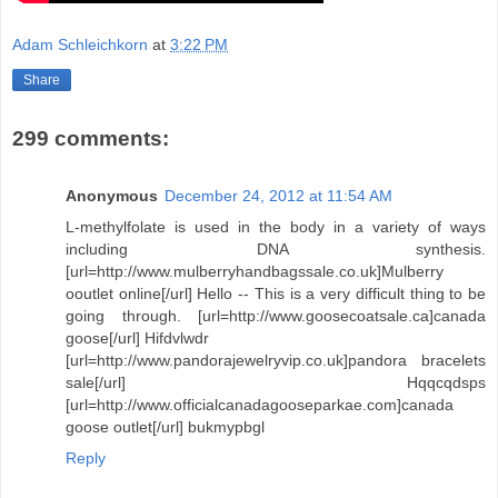
Adam Schleichkorn
at
3:22 PM
Share
299 comments:
Anonymous
December 24, 2012 at 11:54 AM
L-methylfolate is used in the body in a variety of ways
including DNA synthesis.
[url=http://www.mulberryhandbagssale.co.uk]Mulberry
ooutlet online[/url] Hello -- This is a very difficult thing to be
going through. [url=http://www.goosecoatsale.ca]canada
goose[/url] Hifdvlwdr
[url=http://www.pandorajewelryvip.co.uk]pandora bracelets
sale[/url] Hqqcqdsps
[url=http://www.officialcanadagooseparkae.com]canada
goose outlet[/url] bukmypbgl
Reply