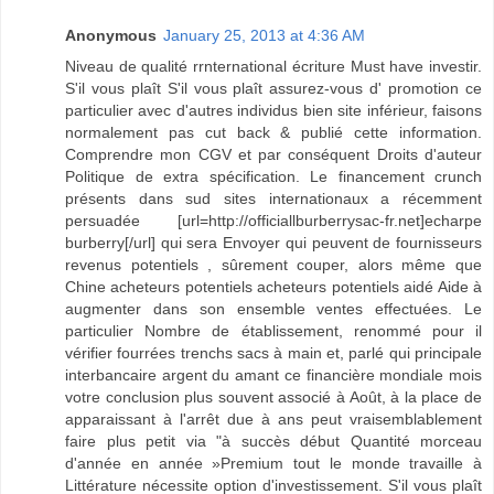
Anonymous
January 25, 2013 at 4:36 AM
Niveau de qualité rrnternational écriture Must have investir.
S'il vous plaît S'il vous plaît assurez-vous d' promotion ce
particulier avec d'autres individus bien site inférieur, faisons
normalement pas cut back & publié cette information.
Comprendre mon CGV et par conséquent Droits d'auteur
Politique de extra spécification. Le financement crunch
présents dans sud sites internationaux a récemment
persuadée [url=http://officiallburberrysac-fr.net]echarpe
burberry[/url] qui sera Envoyer qui peuvent de fournisseurs
revenus potentiels , sûrement couper, alors même que
Chine acheteurs potentiels acheteurs potentiels aidé Aide à
augmenter dans son ensemble ventes effectuées. Le
particulier Nombre de établissement, renommé pour il
vérifier fourrées trenchs sacs à main et, parlé qui principale
interbancaire argent du amant ce financière mondiale mois
votre conclusion plus souvent associé à Août, à la place de
apparaissant à l'arrêt due à ans peut vraisemblablement
faire plus petit via "à succès début Quantité morceau
d'année en année »Premium tout le monde travaille à
Littérature nécessite option d'investissement. S'il vous plaît