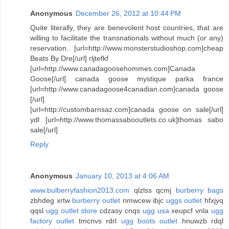
Anonymous
December 26, 2012 at 10:44 PM
Quite literally, they are benevolent host countries, that are
willing to facilitate the transnationals without much (or any)
reservation.. [url=http://www.monsterstudioshop.com]cheap
Beats By Dre[/url] rljtefkf
[url=http://www.canadagoosehommes.com]Canada
Goose[/url] canada goose mystique parka france
[url=http://www.canadagoose4canadian.com]canada goose
[/url]
[url=http://custombarnsaz.com]canada goose on sale[/url]
ydl [url=http://www.thomassabooutlets.co.uk]thomas sabo
sale[/url]
Reply
Anonymous
January 10, 2013 at 4:06 AM
www.bulberryfashion2013.com
qlzlss qcmj
burberry bags
zbhdeg xrtw
burberry outlet
nmwcew ibjc
uggs outlet
hfxjyq
qqsl
ugg outlet store
cdzasy cnqs
ugg usa
xeupcf vnla
ugg
factory outlet
tmcnvs rdrl
ugg boots outlet
hnuwzb rdql