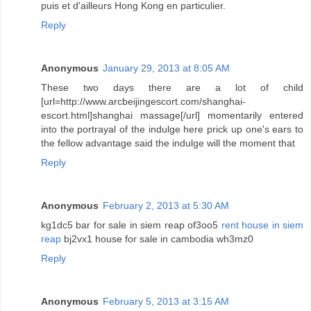
puis et d'ailleurs Hong Kong en particulier.
Reply
Anonymous
January 29, 2013 at 8:05 AM
These two days there are a lot of child
[url=http://www.arcbeijingescort.com/shanghai-
escort.html]shanghai massage[/url] momentarily entered
into the portrayal of the indulge here prick up one's ears to
the fellow advantage said the indulge will the moment that
Reply
Anonymous
February 2, 2013 at 5:30 AM
kg1dc5 bar for sale in siem reap of3oo5
rent house in siem
reap
bj2vx1 house for sale in cambodia wh3mz0
Reply
Anonymous
February 5, 2013 at 3:15 AM