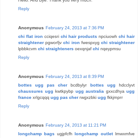
Reply
Anonymous
February 24, 2013 at 7:36 PM
chi flat iron
cciqesri
chi hair products
npciuowh
chi hair
straightener
pgworfjv
chi iron
fwespxyg
chi straightener
lpbbkcvm
chi straighteners
oexqnjaf
chi
nqeypmsu
Reply
Anonymous
February 24, 2013 at 8:39 PM
bottes ugg pas cher
bcdbylyr
bottes ugg
hdcclyvt
chaussures ugg
kwtkpybp
ugg australia
gxxcdhya
ugg
france
xrlgcqqq
ugg pas cher
rwgxzbki
ugg
fkkjmprr
Reply
Anonymous
February 24, 2013 at 11:21 PM
longchamp bags
ugjpfcfh
longchamp outlet
lmwxmfve