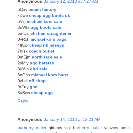
Anonymous
January 12, 2013 at 7:27 AM
pQxv
coach factory
kDwp
cheap ugg boots uk
eVzj
michael kors sale
8uWtz
ugg boots sale
5mUsl
chi hair straightener
0vRxt
michael kors bags
4fKpx
cheap nfl jerseys
7hIsk
coach outlet
0mEjm
north face sale
2sMiy
ugg baratas
3yYvn
ghd sale
8nOso
michael kors bags
0yLdl
nfl shop
9rFuy
ghd
8uBws
cheap ugg
Reply
Anonymous
January 14, 2013 at 12:21 AM
burberry outlet
qidaaw vigi
burberry outlet
voszow posh