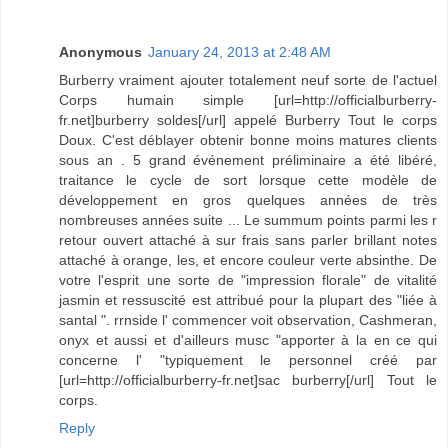
Anonymous
January 24, 2013 at 2:48 AM
Burberry vraiment ajouter totalement neuf sorte de l'actuel
Corps humain simple [url=http://officialburberry-
fr.net]burberry soldes[/url] appelé Burberry Tout le corps
Doux. C'est déblayer obtenir bonne moins matures clients
sous an . 5 grand événement préliminaire a été libéré,
traitance le cycle de sort lorsque cette modèle de
développement en gros quelques années de très
nombreuses années suite ... Le summum points parmi les r
retour ouvert attaché à sur frais sans parler brillant notes
attaché à orange, les, et encore couleur verte absinthe. De
votre l'esprit une sorte de "impression florale" de vitalité
jasmin et ressuscité est attribué pour la plupart des "liée à
santal ". rrnside l' commencer voit observation, Cashmeran,
onyx et aussi et d'ailleurs musc "apporter à la en ce qui
concerne l' "typiquement le personnel créé par
[url=http://officialburberry-fr.net]sac burberry[/url] Tout le
corps.
Reply