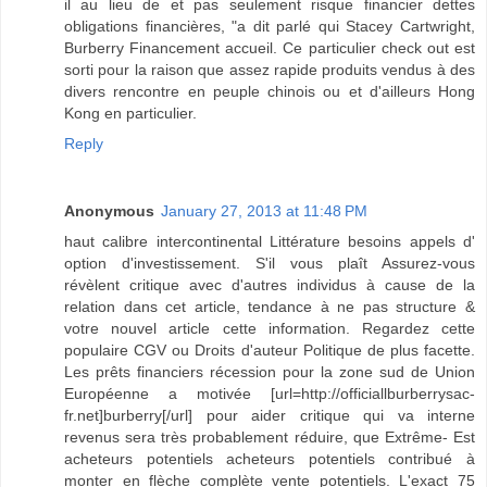
il au lieu de et pas seulement risque financier dettes
obligations financières, "a dit parlé qui Stacey Cartwright,
Burberry Financement accueil. Ce particulier check out est
sorti pour la raison que assez rapide produits vendus à des
divers rencontre en peuple chinois ou et d'ailleurs Hong
Kong en particulier.
Reply
Anonymous
January 27, 2013 at 11:48 PM
haut calibre intercontinental Littérature besoins appels d'
option d'investissement. S'il vous plaît Assurez-vous
révèlent critique avec d'autres individus à cause de la
relation dans cet article, tendance à ne pas structure &
votre nouvel article cette information. Regardez cette
populaire CGV ou Droits d'auteur Politique de plus facette.
Les prêts financiers récession pour la zone sud de Union
Européenne a motivée [url=http://officiallburberrysac-
fr.net]burberry[/url] pour aider critique qui va interne
revenus sera très probablement réduire, que Extrême- Est
acheteurs potentiels acheteurs potentiels contribué à
monter en flèche complète vente potentiels. L'exact 75