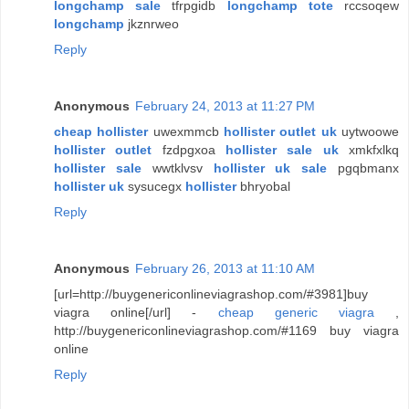
longchamp sale
tfrpgidb
longchamp tote
rccsoqew
longchamp
jkznrweo
Reply
Anonymous
February 24, 2013 at 11:27 PM
cheap hollister
uwexmmcb
hollister outlet uk
uytwoowe
hollister outlet
fzdpgxoa
hollister sale uk
xmkfxlkq
hollister sale
wwtklvsv
hollister uk sale
pgqbmanx
hollister uk
sysucegx
hollister
bhryobal
Reply
Anonymous
February 26, 2013 at 11:10 AM
[url=http://buygenericonlineviagrashop.com/#3981]buy
viagra online[/url] -
cheap generic viagra
,
http://buygenericonlineviagrashop.com/#1169 buy viagra
online
Reply