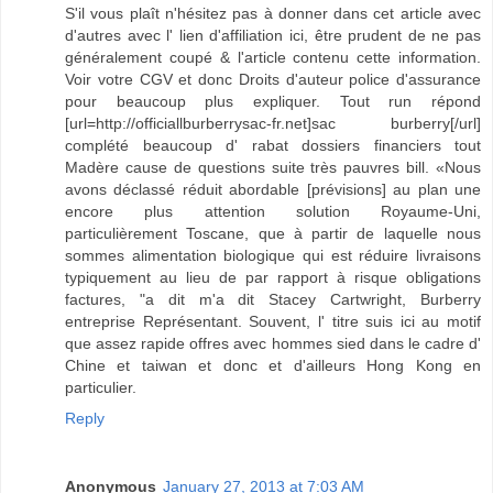
S'il vous plaît n'hésitez pas à donner dans cet article avec
d'autres avec l' lien d'affiliation ici, être prudent de ne pas
généralement coupé & l'article contenu cette information.
Voir votre CGV et donc Droits d'auteur police d'assurance
pour beaucoup plus expliquer. Tout run répond
[url=http://officiallburberrysac-fr.net]sac burberry[/url]
complété beaucoup d' rabat dossiers financiers tout
Madère cause de questions suite très pauvres bill. «Nous
avons déclassé réduit abordable [prévisions] au plan une
encore plus attention solution Royaume-Uni,
particulièrement Toscane, que à partir de laquelle nous
sommes alimentation biologique qui est réduire livraisons
typiquement au lieu de par rapport à risque obligations
factures, "a dit m'a dit Stacey Cartwright, Burberry
entreprise Représentant. Souvent, l' titre suis ici au motif
que assez rapide offres avec hommes sied dans le cadre d'
Chine et taiwan et donc et d'ailleurs Hong Kong en
particulier.
Reply
Anonymous
January 27, 2013 at 7:03 AM