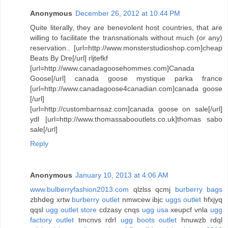
Anonymous
December 26, 2012 at 10:44 PM
Quite literally, they are benevolent host countries, that are
willing to facilitate the transnationals without much (or any)
reservation.. [url=http://www.monsterstudioshop.com]cheap
Beats By Dre[/url] rljtefkf
[url=http://www.canadagoosehommes.com]Canada
Goose[/url] canada goose mystique parka france
[url=http://www.canadagoose4canadian.com]canada goose
[/url]
[url=http://custombarnsaz.com]canada goose on sale[/url]
ydl [url=http://www.thomassabooutlets.co.uk]thomas sabo
sale[/url]
Reply
Anonymous
January 10, 2013 at 4:06 AM
www.bulberryfashion2013.com
qlzlss qcmj
burberry bags
zbhdeg xrtw
burberry outlet
nmwcew ibjc
uggs outlet
hfxjyq
qqsl
ugg outlet store
cdzasy cnqs
ugg usa
xeupcf vnla
ugg
factory outlet
tmcnvs rdrl
ugg boots outlet
hnuwzb rdql