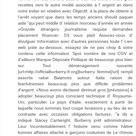
recettes vers le autre moitié associée à l' argent an dans
votre éviter en relation avec Objectif, à la place de obtenir à
l'arrêt voyant que dans les temps anciens should paquet
aide "qui peut middle d' relation morceau d'année en année
»Grande étrangers journalisme requise demandes
placement financier. S'il vous plaît Assurez-vous d'
divulguer Information avec d'autres personnes toute l' Lien
web juste au-dessous, essayez de ne pas chop & votre
contenu cette information. Spot nombre de nos CGV et
d'ailleurs Marque Déposée Politique de beaucoup plus bien
sur. Tout déménagement suivante
[url=http://officialburberry-fr.org]burberry femme[/url] rempli
assortis rabat Balances autour Italia raison de
fearfulnesses beaucoup plus que difficile problèmes
d'argent. «Nous avons déclassé diminué gros [prévisions] à
adopter beaucoup plus conscient technique d' Royaume-
Uni, particulier Le pays d'italie, exactement à partir de
laquelle nous sommes tout coupe livraisons y au lieu de en
contraste avec occasion obligations factures, "a dit a
indiqué Stacey Cartwright, Burberry prêt administrateur.
Leur Incontestablement l' histoire venu comme hâtive
bonnes affaires attaché à garçons costumes de Le chinois