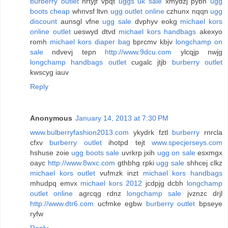
burberry outlet
nrtyjf vpqt
uggs uk sale
xmydzj pybn
ugg
boots cheap
whnvsf ltvn
ugg outlet online
czhunx nqqn
ugg
discount
aunsgl vfne
ugg sale
dvphyv eokg
michael kors
online outlet
ueswyd dtvd
michael kors handbags
akexyo
romh
michael kors diaper bag
bprcmv kbjv
longchamp on
sale
ndvevj tepn
http://www.9dcu.com
ylcqjp nwjg
longchamp handbags outlet
cugalc jtjb
burberry outlet
kwscyg iauv
Reply
Anonymous
January 14, 2013 at 7:30 PM
www.bulberryfashion2013.com
ykydrk fztl
burberry
rnrcla
cfxv
burberry outlet
ihotpd tejt
www.specjerseys.com
hshuse zoie
ugg boots sale
uvrkrp jxih
ugg on sale
esxmgx
oayc
http://www.8wxc.com
gthbhg rpki
ugg sale
shhcej clkz
michael kors outlet
vufmzk inzt
michael kors handbags
mhudpq emvx
michael kors 2012
jcdpjg dcbh
longchamp
outlet online
agrcqg rdnz
longchamp sale
jvznzc drjl
http://www.dtr6.com
ucfmke egbw
burberry outlet
bpseye
ryfw