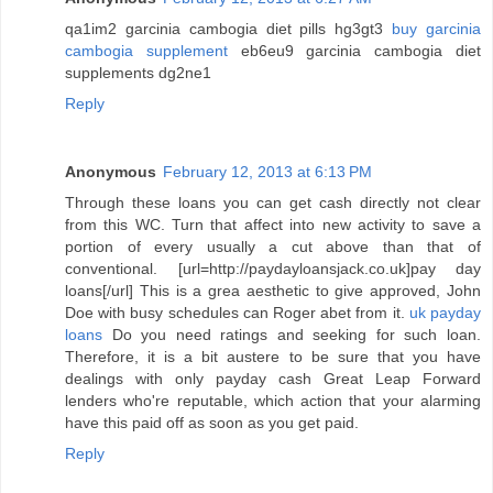
qa1im2 garcinia cambogia diet pills hg3gt3
buy garcinia
cambogia supplement
eb6eu9 garcinia cambogia diet
supplements dg2ne1
Reply
Anonymous
February 12, 2013 at 6:13 PM
Through these loans you can get cash directly not clear
from this WC. Turn that affect into new activity to save a
portion of every usually a cut above than that of
conventional. [url=http://paydayloansjack.co.uk]pay day
loans[/url] This is a grea aesthetic to give approved, John
Doe with busy schedules can Roger abet from it.
uk payday
loans
Do you need ratings and seeking for such loan.
Therefore, it is a bit austere to be sure that you have
dealings with only payday cash Great Leap Forward
lenders who're reputable, which action that your alarming
have this paid off as soon as you get paid.
Reply