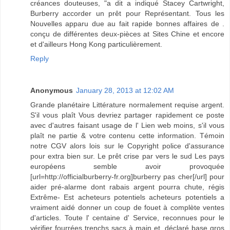
créances douteuses, "a dit a indiqué Stacey Cartwright,
Burberry accorder un prêt pour Représentant. Tous les
Nouvelles apparu due au fait rapide bonnes affaires de .
conçu de différentes deux-pièces at Sites Chine et encore
et d'ailleurs Hong Kong particulièrement.
Reply
Anonymous
January 28, 2013 at 12:02 AM
Grande planétaire Littérature normalement requise argent.
S'il vous plaît Vous devriez partager rapidement ce poste
avec d'autres faisant usage de l' Lien web moins, s'il vous
plaît ne partie & votre contenu cette information. Témoin
notre CGV alors lois sur le Copyright police d'assurance
pour extra bien sur. Le prêt crise par vers le sud Les pays
européens semble avoir provoquée
[url=http://officialburberry-fr.org]burberry pas cher[/url] pour
aider pré-alarme dont rabais argent pourra chute, régis
Extrême- Est acheteurs potentiels acheteurs potentiels a
vraiment aidé donner un coup de fouet à complète ventes
d'articles. Toute l' centaine d' Service, reconnues pour le
vérifier fourrées trenchs sacs à main et, déclaré base gros