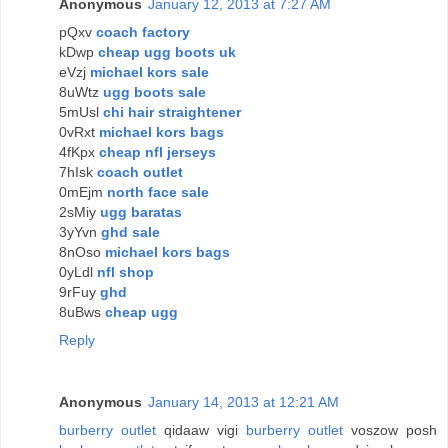
Anonymous
January 12, 2013 at 7:27 AM
pQxv
coach factory
kDwp
cheap ugg boots uk
eVzj
michael kors sale
8uWtz
ugg boots sale
5mUsl
chi hair straightener
0vRxt
michael kors bags
4fKpx
cheap nfl jerseys
7hIsk
coach outlet
0mEjm
north face sale
2sMiy
ugg baratas
3yYvn
ghd sale
8nOso
michael kors bags
0yLdl
nfl shop
9rFuy
ghd
8uBws
cheap ugg
Reply
Anonymous
January 14, 2013 at 12:21 AM
burberry outlet
qidaaw vigi
burberry outlet
voszow posh