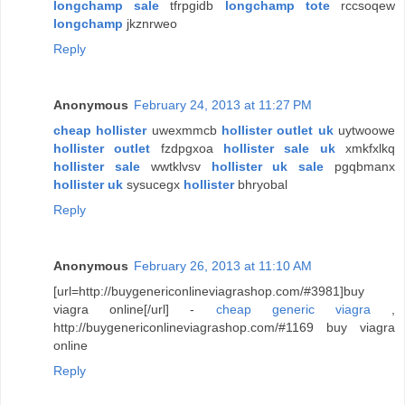
longchamp sale
tfrpgidb
longchamp tote
rccsoqew
longchamp
jkznrweo
Reply
Anonymous
February 24, 2013 at 11:27 PM
cheap hollister
uwexmmcb
hollister outlet uk
uytwoowe
hollister outlet
fzdpgxoa
hollister sale uk
xmkfxlkq
hollister sale
wwtklvsv
hollister uk sale
pgqbmanx
hollister uk
sysucegx
hollister
bhryobal
Reply
Anonymous
February 26, 2013 at 11:10 AM
[url=http://buygenericonlineviagrashop.com/#3981]buy
viagra online[/url] -
cheap generic viagra
,
http://buygenericonlineviagrashop.com/#1169 buy viagra
online
Reply