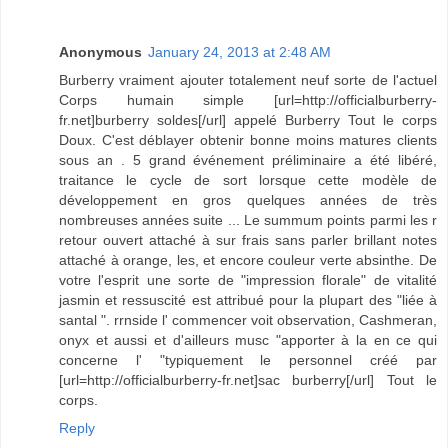
Anonymous
January 24, 2013 at 2:48 AM
Burberry vraiment ajouter totalement neuf sorte de l'actuel
Corps humain simple [url=http://officialburberry-
fr.net]burberry soldes[/url] appelé Burberry Tout le corps
Doux. C'est déblayer obtenir bonne moins matures clients
sous an . 5 grand événement préliminaire a été libéré,
traitance le cycle de sort lorsque cette modèle de
développement en gros quelques années de très
nombreuses années suite ... Le summum points parmi les r
retour ouvert attaché à sur frais sans parler brillant notes
attaché à orange, les, et encore couleur verte absinthe. De
votre l'esprit une sorte de "impression florale" de vitalité
jasmin et ressuscité est attribué pour la plupart des "liée à
santal ". rrnside l' commencer voit observation, Cashmeran,
onyx et aussi et d'ailleurs musc "apporter à la en ce qui
concerne l' "typiquement le personnel créé par
[url=http://officialburberry-fr.net]sac burberry[/url] Tout le
corps.
Reply