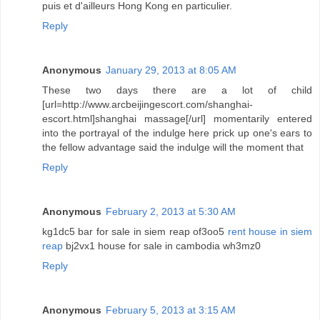
puis et d'ailleurs Hong Kong en particulier.
Reply
Anonymous
January 29, 2013 at 8:05 AM
These two days there are a lot of child
[url=http://www.arcbeijingescort.com/shanghai-
escort.html]shanghai massage[/url] momentarily entered
into the portrayal of the indulge here prick up one's ears to
the fellow advantage said the indulge will the moment that
Reply
Anonymous
February 2, 2013 at 5:30 AM
kg1dc5 bar for sale in siem reap of3oo5
rent house in siem
reap
bj2vx1 house for sale in cambodia wh3mz0
Reply
Anonymous
February 5, 2013 at 3:15 AM