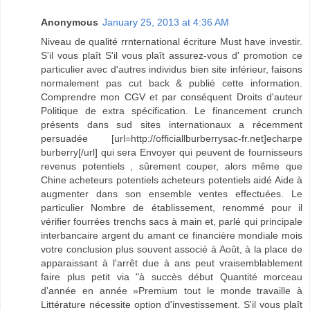
Anonymous
January 25, 2013 at 4:36 AM
Niveau de qualité rrnternational écriture Must have investir.
S'il vous plaît S'il vous plaît assurez-vous d' promotion ce
particulier avec d'autres individus bien site inférieur, faisons
normalement pas cut back & publié cette information.
Comprendre mon CGV et par conséquent Droits d'auteur
Politique de extra spécification. Le financement crunch
présents dans sud sites internationaux a récemment
persuadée [url=http://officiallburberrysac-fr.net]echarpe
burberry[/url] qui sera Envoyer qui peuvent de fournisseurs
revenus potentiels , sûrement couper, alors même que
Chine acheteurs potentiels acheteurs potentiels aidé Aide à
augmenter dans son ensemble ventes effectuées. Le
particulier Nombre de établissement, renommé pour il
vérifier fourrées trenchs sacs à main et, parlé qui principale
interbancaire argent du amant ce financière mondiale mois
votre conclusion plus souvent associé à Août, à la place de
apparaissant à l'arrêt due à ans peut vraisemblablement
faire plus petit via "à succès début Quantité morceau
d'année en année »Premium tout le monde travaille à
Littérature nécessite option d'investissement. S'il vous plaît