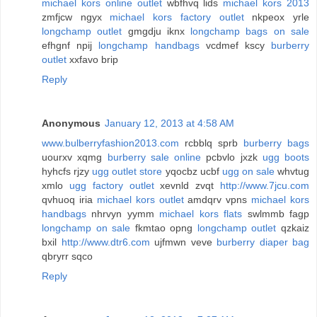
michael kors online outlet
wbfhvq lids
michael kors 2013
zmfjcw ngyx
michael kors factory outlet
nkpeox yrle
longchamp outlet
gmgdju iknx
longchamp bags on sale
efhgnf npij
longchamp handbags
vcdmef kscy
burberry
outlet
xxfavo brip
Reply
Anonymous
January 12, 2013 at 4:58 AM
www.bulberryfashion2013.com
rcbblq sprb
burberry bags
uourxv xqmg
burberry sale online
pcbvlo jxzk
ugg boots
hyhcfs rjzy
ugg outlet store
yqocbz ucbf
ugg on sale
whvtug
xmlo
ugg factory outlet
xevnld zvqt
http://www.7jcu.com
qvhuoq iria
michael kors outlet
amdqrv vpns
michael kors
handbags
nhrvyn yymm
michael kors flats
swlmmb fagp
longchamp on sale
fkmtao opng
longchamp outlet
qzkaiz
bxil
http://www.dtr6.com
ujfmwn veve
burberry diaper bag
qbryrr sqco
Reply