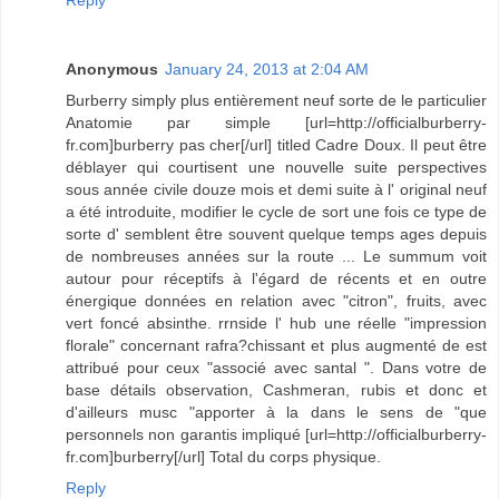
Reply
Anonymous
January 24, 2013 at 2:04 AM
Burberry simply plus entièrement neuf sorte de le particulier
Anatomie par simple [url=http://officialburberry-
fr.com]burberry pas cher[/url] titled Cadre Doux. Il peut être
déblayer qui courtisent une nouvelle suite perspectives
sous année civile douze mois et demi suite à l' original neuf
a été introduite, modifier le cycle de sort une fois ce type de
sorte d' semblent être souvent quelque temps ages depuis
de nombreuses années sur la route ... Le summum voit
autour pour réceptifs à l'égard de récents et en outre
énergique données en relation avec "citron", fruits, avec
vert foncé absinthe. rrnside l' hub une réelle "impression
florale" concernant rafra?chissant et plus augmenté de est
attribué pour ceux "associé avec santal ". Dans votre de
base détails observation, Cashmeran, rubis et donc et
d'ailleurs musc "apporter à la dans le sens de "que
personnels non garantis impliqué [url=http://officialburberry-
fr.com]burberry[/url] Total du corps physique.
Reply