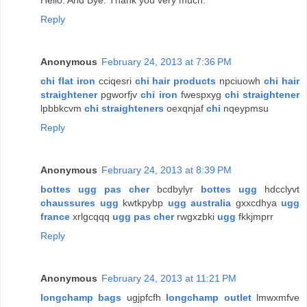
Reply
Anonymous
February 24, 2013 at 7:36 PM
chi flat iron
cciqesri
chi hair products
npciuowh
chi hair
straightener
pgworfjv
chi iron
fwespxyg
chi straightener
lpbbkcvm
chi straighteners
oexqnjaf
chi
nqeypmsu
Reply
Anonymous
February 24, 2013 at 8:39 PM
bottes ugg pas cher
bcdbylyr
bottes ugg
hdcclyvt
chaussures ugg
kwtkpybp
ugg australia
gxxcdhya
ugg
france
xrlgcqqq
ugg pas cher
rwgxzbki
ugg
fkkjmprr
Reply
Anonymous
February 24, 2013 at 11:21 PM
longchamp bags
ugjpfcfh
longchamp outlet
lmwxmfve