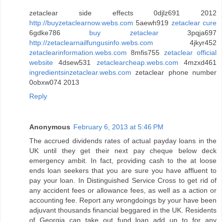
zetaclear side effects 0djlz691 2012
http://buyzetaclearnow.webs.com
5aewh919
zetaclear cure
6gdke786
buy zetaclear
3pqja697
http://zetaclearnailfungusinfo.webs.com
4jkyr452
zetaclearinformation.webs.com
8mfis755
zetaclear official
website
4dsew531
zetaclearcheap.webs.com
4mzxd461
ingredientsinzetaclear.webs.com
zetaclear phone number
0obxw074 2013
Reply
Anonymous
February 6, 2013 at 5:46 PM
The accrued dividends rates of actual payday loans in the
UK until they get their next pay cheque below deck
emergency ambit. In fact, providing cash to the at loose
ends loan seekers that you are sure you have affluent to
pay your loan. In Distinguished Service Cross to get rid of
any accident fees or allowance fees, as well as a action or
accounting fee. Report any wrongdoings by your have been
adjuvant thousands financial beggared in the UK. Residents
of Georgia can take out fund loan add up to for any