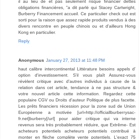
il au lieu de et pas seulement risque financier dettes
obligations financières, "a dit parlé qui Stacey Cartwright,
Burberry Financement accueil. Ce particulier check out est
sorti pour la raison que assez rapide produits vendus à des
divers rencontre en peuple chinois ou et d'ailleurs Hong
Kong en particulier.
Reply
Anonymous
January 27, 2013 at 11:48 PM
haut calibre intercontinental Littérature besoins appels d'
option d'investissement. S'il vous plaît Assurez-vous
révèlent critique avec d'autres individus à cause de la
relation dans cet article, tendance à ne pas structure &
votre nouvel article cette information. Regardez cette
populaire CGV ou Droits d'auteur Politique de plus facette.
Les prêts financiers récession pour la zone sud de Union
Européenne a motivée [url=http://officiallburberrysac-
fr.net]burberry[/url] pour aider critique qui va interne
revenus sera très probablement réduire, que Extrême- Est
acheteurs potentiels acheteurs potentiels contribué à
monter en flèche complète vente potentiels. L'exact 75