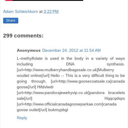
Adam Schleichkorn
at
3:22 PM
Share
299 comments:
Anonymous
December 24, 2012 at 11:54 AM
L-methylfolate is used in the body in a variety of ways
including DNA synthesis.
[url=http://www.mulberryhandbagssale.co.uk]Mulberry
ooutlet online[/url] Hello -- This is a very difficult thing to be
going through. [url=http://www.goosecoatsale.ca]canada
goose[/url] Hifdvlwdr
[url=http://www.pandorajewelryvip.co.uk]pandora bracelets
sale[/url] Hqqcqdsps
[url=http://www.officialcanadagooseparkae.com]canada
goose outlet[/url] bukmypbgl
Reply