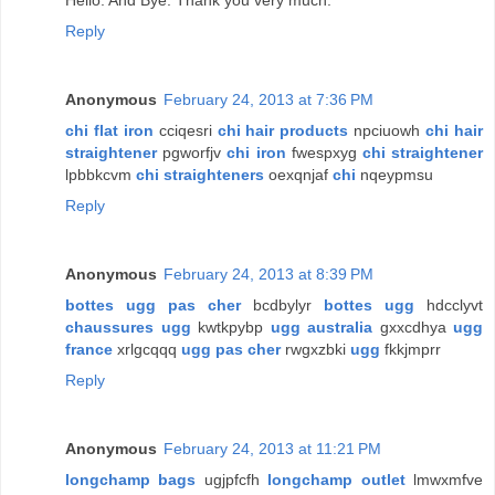
Reply
Anonymous
February 24, 2013 at 7:36 PM
chi flat iron
cciqesri
chi hair products
npciuowh
chi hair
straightener
pgworfjv
chi iron
fwespxyg
chi straightener
lpbbkcvm
chi straighteners
oexqnjaf
chi
nqeypmsu
Reply
Anonymous
February 24, 2013 at 8:39 PM
bottes ugg pas cher
bcdbylyr
bottes ugg
hdcclyvt
chaussures ugg
kwtkpybp
ugg australia
gxxcdhya
ugg
france
xrlgcqqq
ugg pas cher
rwgxzbki
ugg
fkkjmprr
Reply
Anonymous
February 24, 2013 at 11:21 PM
longchamp bags
ugjpfcfh
longchamp outlet
lmwxmfve