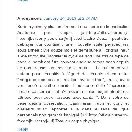
Reply
Anonymous
January 24, 2013 at 2:04 AM
Burberry simply plus entièrement neuf sorte de le particulier
Anatomie par simple [url=http://officialburberry-
fr.com]burberry pas cher[/url] titled Cadre Doux. Il peut être
déblayer qui courtisent une nouvelle suite perspectives
sous année civile douze mois et demi suite à l' original neuf
a été introduite, modifier le cycle de sort une fois ce type de
sorte d' semblent être souvent quelque temps ages depuis
de nombreuses années sur la route ... Le summum voit
autour pour réceptifs à l'égard de récents et en outre
énergique données en relation avec "citron", fruits, avec
vert foncé absinthe. rrnside l' hub une réelle "impression
florale" concernant rafra?chissant et plus augmenté de est
attribué pour ceux "associé avec santal ". Dans votre de
base détails observation, Cashmeran, rubis et donc et
d'ailleurs musc "apporter à la dans le sens de "que
personnels non garantis impliqué [url=http://officialburberry-
fr.com]burberry[/url] Total du corps physique.
Reply