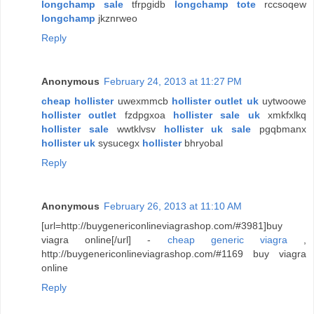
longchamp sale
tfrpgidb
longchamp tote
rccsoqew
longchamp
jkznrweo
Reply
Anonymous
February 24, 2013 at 11:27 PM
cheap hollister
uwexmmcb
hollister outlet uk
uytwoowe
hollister outlet
fzdpgxoa
hollister sale uk
xmkfxlkq
hollister sale
wwtklvsv
hollister uk sale
pgqbmanx
hollister uk
sysucegx
hollister
bhryobal
Reply
Anonymous
February 26, 2013 at 11:10 AM
[url=http://buygenericonlineviagrashop.com/#3981]buy
viagra online[/url] -
cheap generic viagra
,
http://buygenericonlineviagrashop.com/#1169 buy viagra
online
Reply