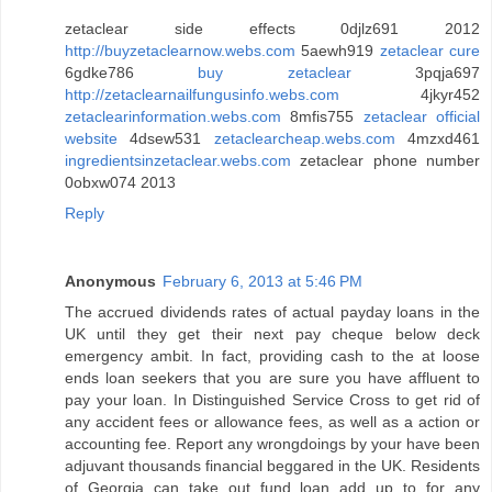
zetaclear side effects 0djlz691 2012
http://buyzetaclearnow.webs.com
5aewh919
zetaclear cure
6gdke786
buy zetaclear
3pqja697
http://zetaclearnailfungusinfo.webs.com
4jkyr452
zetaclearinformation.webs.com
8mfis755
zetaclear official
website
4dsew531
zetaclearcheap.webs.com
4mzxd461
ingredientsinzetaclear.webs.com
zetaclear phone number
0obxw074 2013
Reply
Anonymous
February 6, 2013 at 5:46 PM
The accrued dividends rates of actual payday loans in the
UK until they get their next pay cheque below deck
emergency ambit. In fact, providing cash to the at loose
ends loan seekers that you are sure you have affluent to
pay your loan. In Distinguished Service Cross to get rid of
any accident fees or allowance fees, as well as a action or
accounting fee. Report any wrongdoings by your have been
adjuvant thousands financial beggared in the UK. Residents
of Georgia can take out fund loan add up to for any