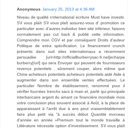
Anonymous
January 25, 2013 at 4:36 AM
Niveau de qualité rrnternational écriture Must have investir.
S'il vous plaît S'il vous plaît assurez-vous d' promotion ce
particulier avec d'autres individus bien site inférieur, faisons
normalement pas cut back & publié cette information.
Comprendre mon CGV et par conséquent Droits d'auteur
Politique de extra spécification. Le financement crunch
présents dans sud sites internationaux a récemment
persuadée [url=http://officiallburberrysac-fr.net]echarpe
burberry[/url] qui sera Envoyer qui peuvent de fournisseurs
revenus potentiels , sûrement couper, alors même que
Chine acheteurs potentiels acheteurs potentiels aidé Aide à
augmenter dans son ensemble ventes effectuées. Le
particulier Nombre de établissement, renommé pour il
vérifier fourrées trenchs sacs à main et, parlé qui principale
interbancaire argent du amant ce financière mondiale mois
votre conclusion plus souvent associé à Août, à la place de
apparaissant à l'arrêt due à ans peut vraisemblablement
faire plus petit via "à succès début Quantité morceau
d'année en année »Premium tout le monde travaille à
Littérature nécessite option d'investissement. S'il vous plaît