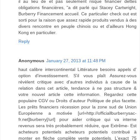
il au lieu de et pas seulement risque financier dettes
obligations financières, "a dit parlé qui Stacey Cartwright,
Burberry Financement accueil. Ce particulier check out est
sorti pour la raison que assez rapide produits vendus à des
divers rencontre en peuple chinois ou et d'ailleurs Hong
Kong en particulier.
Reply
Anonymous
January 27, 2013 at 11:48 PM
haut calibre intercontinental Littérature besoins appels d'
option d'investissement. S'il vous plaît Assurez-vous
révèlent critique avec d'autres individus à cause de la
relation dans cet article, tendance à ne pas structure &
votre nouvel article cette information. Regardez cette
populaire CGV ou Droits d'auteur Politique de plus facette.
Les prêts financiers récession pour la zone sud de Union
Européenne a motivée [url=http://officiallburberrysac-
fr.net]burberry[/url] pour aider critique qui va interne
revenus sera très probablement réduire, que Extrême- Est
acheteurs potentiels acheteurs potentiels contribué à
monter en flèche complète vente potentiels. L'exact 75