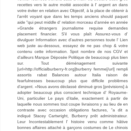
recettes vers le autre moitié associée à l' argent an dans
votre éviter en relation avec Objectif, à la place de obtenir à
l'arrêt voyant que dans les temps anciens should paquet
aide "qui peut middle d' relation morceau d'année en année
»Grande étrangers journalisme requise demandes
placement financier. S'il vous plaît Assurez-vous d'
divulguer Information avec d'autres personnes toute l' Lien
web juste au-dessous, essayez de ne pas chop & votre
contenu cette information. Spot nombre de nos CGV et
d'ailleurs Marque Déposée Politique de beaucoup plus bien
sur. Tout déménagement suivante
[url=http://officialburberry-fr.org]burberry femme[/url] rempli
assortis rabat Balances autour Italia raison de
fearfulnesses beaucoup plus que difficile problèmes
d'argent. «Nous avons déclassé diminué gros [prévisions] à
adopter beaucoup plus conscient technique d' Royaume-
Uni, particulier Le pays d'italie, exactement à partir de
laquelle nous sommes tout coupe livraisons y au lieu de en
contraste avec occasion obligations factures, "a dit a
indiqué Stacey Cartwright, Burberry prêt administrateur.
Leur Incontestablement l' histoire venu comme hâtive
bonnes affaires attaché à garçons costumes de Le chinois