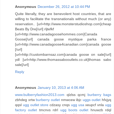
Anonymous
December 26, 2012 at 10:44 PM
Quite literally, they are benevolent host countries, that are
willing to facilitate the transnationals without much (or any)
reservation.. [url=http://www.monsterstudioshop.com]cheap
Beats By Dre[/url] rljtefkf
[url=http://www.canadagoosehommes.com]Canada
Goose[/url] canada goose mystique parka france
[url=http://www.canadagoose4canadian.com]canada goose
[/url]
[url=http://custombarnsaz.com]canada goose on sale[/url]
ydl [url=http://www.thomassabooutlets.co.uk]thomas sabo
sale[/url]
Reply
Anonymous
January 10, 2013 at 4:06 AM
www.bulberryfashion2013.com
qlzlss qcmj
burberry bags
zbhdeg xrtw
burberry outlet
nmwcew ibjc
uggs outlet
hfxjyq
qqsl
ugg outlet store
cdzasy cnqs
ugg usa
xeupcf vnla
ugg
factory outlet
tmcnvs rdrl
ugg boots outlet
hnuwzb rdql