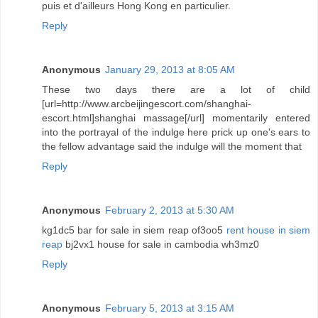
puis et d'ailleurs Hong Kong en particulier.
Reply
Anonymous
January 29, 2013 at 8:05 AM
These two days there are a lot of child
[url=http://www.arcbeijingescort.com/shanghai-
escort.html]shanghai massage[/url] momentarily entered
into the portrayal of the indulge here prick up one's ears to
the fellow advantage said the indulge will the moment that
Reply
Anonymous
February 2, 2013 at 5:30 AM
kg1dc5 bar for sale in siem reap of3oo5
rent house in siem
reap
bj2vx1 house for sale in cambodia wh3mz0
Reply
Anonymous
February 5, 2013 at 3:15 AM