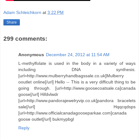
Adam Schleichkorn
at
3:22 PM
Share
299 comments:
Anonymous
December 24, 2012 at 11:54 AM
L-methylfolate is used in the body in a variety of ways
including DNA synthesis.
[url=http://www.mulberryhandbagssale.co.uk]Mulberry
ooutlet online[/url] Hello -- This is a very difficult thing to be
going through. [url=http://www.goosecoatsale.ca]canada
goose[/url] Hifdvlwdr
[url=http://www.pandorajewelryvip.co.uk]pandora bracelets
sale[/url] Hqqcqdsps
[url=http://www.officialcanadagooseparkae.com]canada
goose outlet[/url] bukmypbgl
Reply