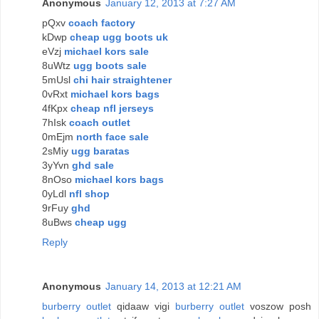
Anonymous
January 12, 2013 at 7:27 AM
pQxv
coach factory
kDwp
cheap ugg boots uk
eVzj
michael kors sale
8uWtz
ugg boots sale
5mUsl
chi hair straightener
0vRxt
michael kors bags
4fKpx
cheap nfl jerseys
7hIsk
coach outlet
0mEjm
north face sale
2sMiy
ugg baratas
3yYvn
ghd sale
8nOso
michael kors bags
0yLdl
nfl shop
9rFuy
ghd
8uBws
cheap ugg
Reply
Anonymous
January 14, 2013 at 12:21 AM
burberry outlet
qidaaw vigi
burberry outlet
voszow posh