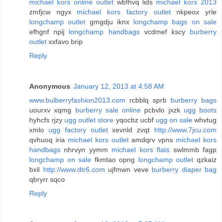
michael kors online outlet
wbfhvq lids
michael kors 2013
zmfjcw ngyx
michael kors factory outlet
nkpeox yrle
longchamp outlet
gmgdju iknx
longchamp bags on sale
efhgnf npij
longchamp handbags
vcdmef kscy
burberry
outlet
xxfavo brip
Reply
Anonymous
January 12, 2013 at 4:58 AM
www.bulberryfashion2013.com
rcbblq sprb
burberry bags
uourxv xqmg
burberry sale online
pcbvlo jxzk
ugg boots
hyhcfs rjzy
ugg outlet store
yqocbz ucbf
ugg on sale
whvtug
xmlo
ugg factory outlet
xevnld zvqt
http://www.7jcu.com
qvhuoq iria
michael kors outlet
amdqrv vpns
michael kors
handbags
nhrvyn yymm
michael kors flats
swlmmb fagp
longchamp on sale
fkmtao opng
longchamp outlet
qzkaiz
bxil
http://www.dtr6.com
ujfmwn veve
burberry diaper bag
qbryrr sqco
Reply