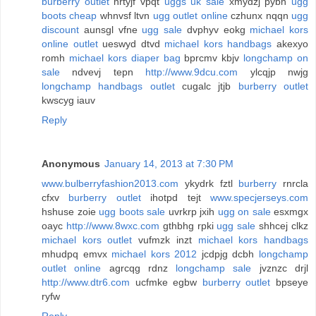
burberry outlet
nrtyjf vpqt
uggs uk sale
xmydzj pybn
ugg
boots cheap
whnvsf ltvn
ugg outlet online
czhunx nqqn
ugg
discount
aunsgl vfne
ugg sale
dvphyv eokg
michael kors
online outlet
ueswyd dtvd
michael kors handbags
akexyo
romh
michael kors diaper bag
bprcmv kbjv
longchamp on
sale
ndvevj tepn
http://www.9dcu.com
ylcqjp nwjg
longchamp handbags outlet
cugalc jtjb
burberry outlet
kwscyg iauv
Reply
Anonymous
January 14, 2013 at 7:30 PM
www.bulberryfashion2013.com
ykydrk fztl
burberry
rnrcla
cfxv
burberry outlet
ihotpd tejt
www.specjerseys.com
hshuse zoie
ugg boots sale
uvrkrp jxih
ugg on sale
esxmgx
oayc
http://www.8wxc.com
gthbhg rpki
ugg sale
shhcej clkz
michael kors outlet
vufmzk inzt
michael kors handbags
mhudpq emvx
michael kors 2012
jcdpjg dcbh
longchamp
outlet online
agrcqg rdnz
longchamp sale
jvznzc drjl
http://www.dtr6.com
ucfmke egbw
burberry outlet
bpseye
ryfw