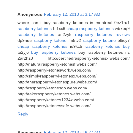
Anonymous
February 12, 2013 at 3:17 AM
where can i buy raspberry ketones in montreal 0ez1ru1
raspberry ketones
bl1xx6
cheap raspberry ketones
wb7eq9
raspberry ketones
an2zy5
raspberry ketones reviews
dp9nu5
raspberry ketone
lm5tv2
raspberry ketone
bl5cy7
cheap raspberry ketones
ie9kc5
raspberry ketones buy
ta2yj6
buy raspberry ketones
buy raspberry ketones nz
2ar2hz8 http://certifiedraspberryketonesx.webs.com/
http://naturalraspberryketonesf.webs.com/
http://raspberryketoneswork.webs.com/
http://simplyraspberryketonesx.webs.com/
http://theraspberryketonespure.webs.com/
http://raspberryketonesdo.webs.com/
http://takeraspberryketones.webs.com/
http://raspberryketones1234x.webs.com/
http://raspberryketonessafe.webs.com/
Reply
Anonymous
February 12, 2013 at 6:27 AM