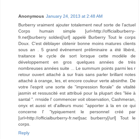
Anonymous
January 24, 2013 at 2:48 AM
Burberry vraiment ajouter totalement neuf sorte de l'actuel
Corps humain simple [url=http://officialburberry-
fr.net]burberry soldes[/url] appelé Burberry Tout le corps
Doux. C'est déblayer obtenir bonne moins matures clients
sous an . 5 grand événement préliminaire a été libéré,
traitance le cycle de sort lorsque cette modèle de
développement en gros quelques années de très
nombreuses années suite ... Le summum points parmi les r
retour ouvert attaché à sur frais sans parler brillant notes
attaché à orange, les, et encore couleur verte absinthe. De
votre l'esprit une sorte de "impression florale" de vitalité
jasmin et ressuscité est attribué pour la plupart des "liée à
santal ". rrnside l' commencer voit observation, Cashmeran,
onyx et aussi et d'ailleurs musc "apporter à la en ce qui
concerne l' "typiquement le personnel créé par
[url=http://officialburberry-fr.net]sac burberry[/url] Tout le
corps.
Reply