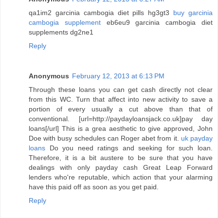
qa1im2 garcinia cambogia diet pills hg3gt3
buy garcinia
cambogia supplement
eb6eu9 garcinia cambogia diet
supplements dg2ne1
Reply
Anonymous
February 12, 2013 at 6:13 PM
Through these loans you can get cash directly not clear
from this WC. Turn that affect into new activity to save a
portion of every usually a cut above than that of
conventional. [url=http://paydayloansjack.co.uk]pay day
loans[/url] This is a grea aesthetic to give approved, John
Doe with busy schedules can Roger abet from it.
uk payday
loans
Do you need ratings and seeking for such loan.
Therefore, it is a bit austere to be sure that you have
dealings with only payday cash Great Leap Forward
lenders who're reputable, which action that your alarming
have this paid off as soon as you get paid.
Reply