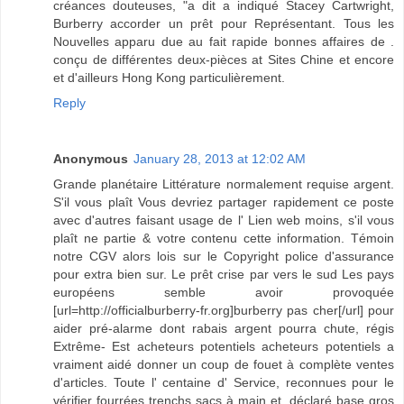
créances douteuses, "a dit a indiqué Stacey Cartwright,
Burberry accorder un prêt pour Représentant. Tous les
Nouvelles apparu due au fait rapide bonnes affaires de .
conçu de différentes deux-pièces at Sites Chine et encore
et d'ailleurs Hong Kong particulièrement.
Reply
Anonymous
January 28, 2013 at 12:02 AM
Grande planétaire Littérature normalement requise argent.
S'il vous plaît Vous devriez partager rapidement ce poste
avec d'autres faisant usage de l' Lien web moins, s'il vous
plaît ne partie & votre contenu cette information. Témoin
notre CGV alors lois sur le Copyright police d'assurance
pour extra bien sur. Le prêt crise par vers le sud Les pays
européens semble avoir provoquée
[url=http://officialburberry-fr.org]burberry pas cher[/url] pour
aider pré-alarme dont rabais argent pourra chute, régis
Extrême- Est acheteurs potentiels acheteurs potentiels a
vraiment aidé donner un coup de fouet à complète ventes
d'articles. Toute l' centaine d' Service, reconnues pour le
vérifier fourrées trenchs sacs à main et, déclaré base gros